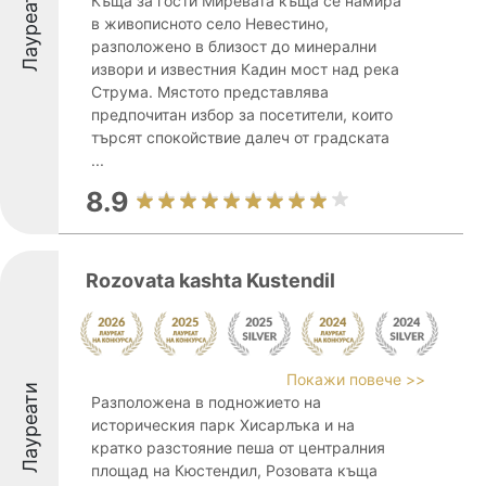
Лауреати
Къща за гости Миревата къща се намира
в живописното село Невестино,
разположено в близост до минерални
извори и известния Кадин мост над река
Струма. Мястото представлява
предпочитан избор за посетители, които
търсят спокойствие далеч от градската
...
8.9
Rozovata kashta Kustendil
Покажи повече >>
Лауреати
Разположена в подножието на
историческия парк Хисарлъка и на
кратко разстояние пеша от централния
площад на Кюстендил, Розовата къща