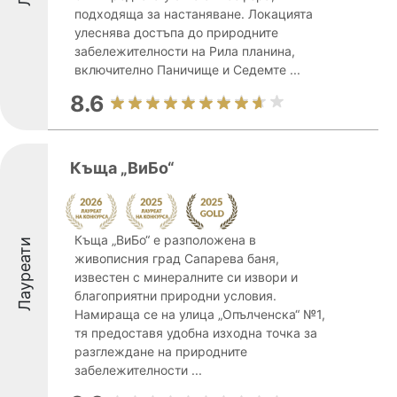
подходяща за настаняване. Локацията
улеснява достъпа до природните
забележителности на Рила планина,
включително Паничище и Седемте ...
8.6
Къща „ВиБо“
Къща „ВиБо“ е разположена в
Лауреати
живописния град Сапарева баня,
известен с минералните си извори и
благоприятни природни условия.
Намираща се на улица „Опълченска“ №1,
тя предоставя удобна изходна точка за
разглеждане на природните
забележителности ...