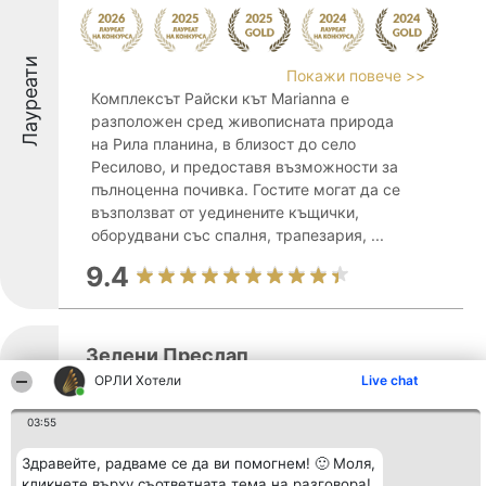
Лауреати
Покажи повече >>
Комплексът Райски кът Marianna е
разположен сред живописната природа
на Рила планина, в близост до село
Ресилово, и предоставя възможности за
пълноценна почивка. Гостите могат да се
възползват от уединените къщички,
оборудвани със спалня, трапезария, ...
9.4
Зелени Преслап
ОРЛИ Хотели
Live chat
03:55
Комплексът „Зелени Преслап“
Лауреати
Здравейте, радваме се да ви помогнем! 🙂 Моля,
представлява живописна къща за гости,
кликнете върху съответната тема на разговора!