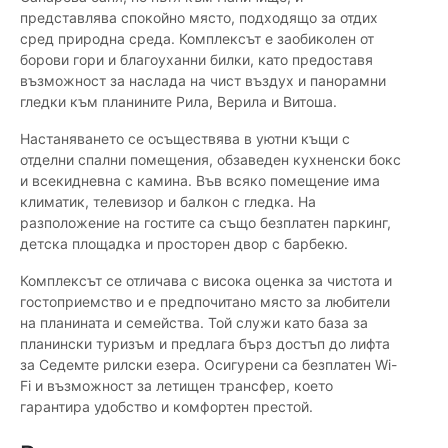
представлява спокойно място, подходящо за отдих
сред природна среда. Комплексът е заобиколен от
борови гори и благоуханни билки, като предоставя
възможност за наслада на чист въздух и панорамни
гледки към планините Рила, Верила и Витоша.
Настаняването се осъществява в уютни къщи с
отделни спални помещения, обзаведен кухненски бокс
и всекидневна с камина. Във всяко помещение има
климатик, телевизор и балкон с гледка. На
разположение на гостите са също безплатен паркинг,
детска площадка и просторен двор с барбекю.
Комплексът се отличава с висока оценка за чистота и
гостоприемство и е предпочитано място за любители
на планината и семейства. Той служи като база за
планински туризъм и предлага бърз достъп до лифта
за Седемте рилски езера. Осигурени са безплатен Wi-
Fi и възможност за летищен трансфер, което
гарантира удобство и комфортен престой.