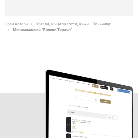
Орли Хотели
Хотели, Къщи за гости, Хижи - Паничище
Миникомплекс "Рилски Тераси"