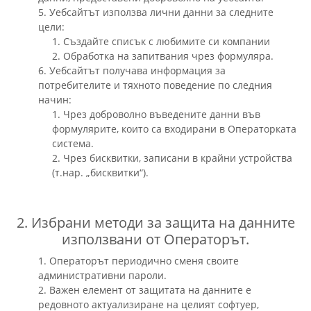
5. Уебсайтът използва лични данни за следните
цели:
1. Създайте списък с любимите си компании
2. Обработка на запитвания чрез формуляра.
6. Уебсайтът получава информация за
потребителите и тяхното поведение по следния
начин:
1. Чрез доброволно въведените данни във
формулярите, които са входирани в Операторката
система.
2. Чрез бисквитки, записани в крайни устройства
(т.нар. „бисквитки“).
2. Избрани методи за защита на данните
използвани от Операторът.
1. Операторът периодично сменя своите
административни пароли.
2. Важен елемент от защитата на данните е
редовното актуализиране на целият софтуер,