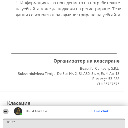
1. Информацията за поведението на потребителите
на уебсайта може да подлежи на регистриране. Тези
данни се използват за администриране на уебсайта.
Организатор на класиране
Beautiful Company S.R.L.
BulevardulAleea Timișul De Sus Nr. 2, Bl. A30, Sc. A, Et. 4, Ap. 13
București 53-238
CUI 36737675
Класация
Победители
ОРЛИ Хотели
Live chat
Списък на всички победители
Правила
03:27
Статут/Устав