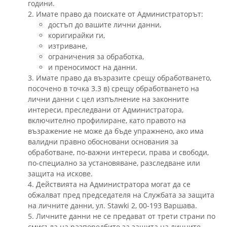
години.
2. Имате право да поискате от Администраторът:
достъп до вашите лични данни,
коригирайки ги,
изтриване,
ограничения за обработка,
и преносимост на данни.
3. Имате право да възразите срещу обработването,
посочено в точка 3.3 в) срещу обработването на
лични данни с цел изпълнение на законните
интереси, преследвани от Администратора,
включително профилиране, като правото на
възражение не може да бъде упражнено, ако има
валидни правно обосновани основания за
обработване, по-важни интереси, права и свободи,
по-специално за установяване, разследване или
защита на искове.
4. Действията на Администратора могат да се
обжалват пред председателя на Службата за защита
на личните данни, ул. Stawki 2, 00-193 Варшава.
5. Личните данни не се предават от трети страни по
смисъла на разпоредбите за защита на личните