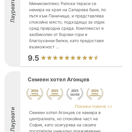
Лауреати
Миникомплекс Рилски тераси се
намира на края на Сапарева баня, по
пътя към Паничище, и представлява
спокойно място, подходящо за отдих
сред природна среда. Комплексът е
заобиколен от борови гори и
благоуханни билки, като предоставя
възможност ...
9.5
Семеен хотел Агонцев
Покажи повече >>
Лауреати
Семеен хотел Агонцев се намира в
централната, но спокойна част на
София, като осигурява на своите
посетители уникално преживяване.