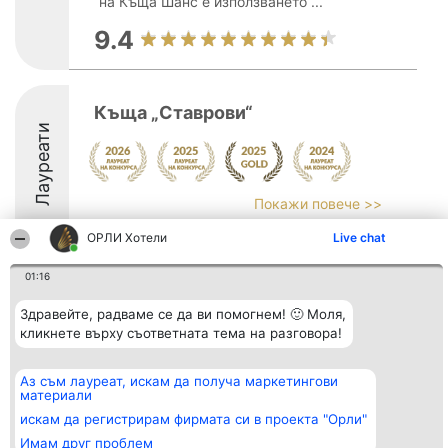
на Къща Шанс е използването ...
9.4
Къща „Ставрови“
Лауреати
Покажи повече >>
9.8
ОРЛИ Хотели
Live chat
01:16
Организатор на
Класация
Контакти
Здравейте, радваме се да ви помогнем! 🙂 Моля,
класиране
Победители
Контакти
кликнете върху съответната тема на разговора!
Beautiful Company S.R.L.
Списък на
BulevardulAleea Timișul De
всички
Sus Nr. 2, Bl. A30, Sc. A, Et.
победители
Аз съм лауреат, искам да получа маркетингови
4, Ap. 13
Правила
материали
București 53-238
Статут/Устав
CUI 36737675
искам да регистрирам фирмата си в проекта "Орли"
Политика за
поверителност
Имам друг проблем