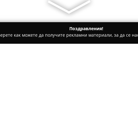
Поздравления!
ерете как можете да получите рекламни материали, за да се нас
аня
Aqvilon Hotel & Thermal Pools
Относно компанията:
Разположен в центъра на жив
Hotel & Thermal Pools
съчета
богата гама от релаксиращи 
Комплексът разполага със за
Покажи повече >>
водата се поддържа при темпе
условия за възстановяване и 