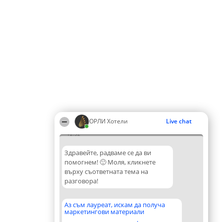
ОРЛИ Хотели
Live chat
12:52
Здравейте, радваме се да ви
помогнем! 🙂 Моля, кликнете
върху съответната тема на
разговора!
Аз съм лауреат, искам да получа
маркетингови материали