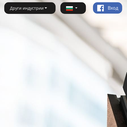
Вход
Други индустрии