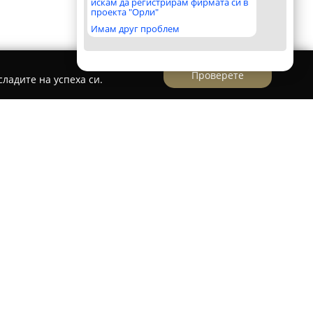
искам да регистрирам фирмата си в
проекта "Орли"
Имам друг проблем
Проверете
ладите на успеха си.
описната долина край село Баня,
Aqvilon
ва възможности за почивка сред природата с
процедури с гореща минерална вода.
крит и открит минерален басейн, където
ратури от 29 до 39 градуса, осигурявайки
отмора на тялото.