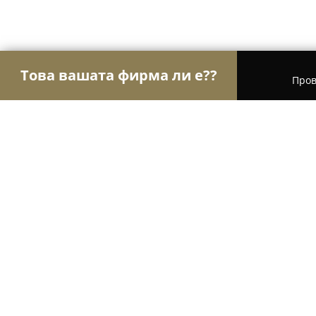
Това вашата фирма ли е??
Пров
Орли Хотели
Хотели, Къщи за гости, Хижи - Б
Aqvilon Hotel & Thermal Pools
8.8
(808)