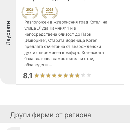
Разположен в живописния град Котел, на
Лауреати
улица „Луда Камчия“ 1 и в
непосредствена близост до Парк
„Изворите“, Старата Воденица Котел
предлага съчетание от възрожденски
дух и съвременен комфорт. Хотелската
база включва самостоятелни стаи,
обзаведени ...
8.1
Други фирми от региона