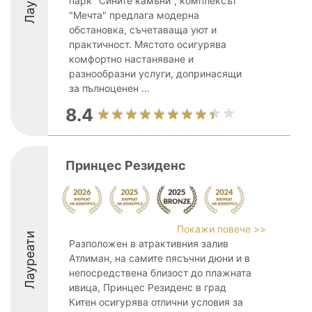
парк "Сините камъни", комплексът
"Мечта" предлага модерна
обстановка, съчетаваща уют и
практичност. Мястото осигурява
комфортно настаняване и
разнообразни услуги, допринасящи
за пълноценен ...
8.4
Принцес Резиденс
Покажи повече >>
Лауреати
Разположен в атрактивния залив
Атлиман, на самите пясъчни дюни и в
непосредствена близост до плажната
ивица, Принцес Резиденс в град
Китен осигурява отлични условия за