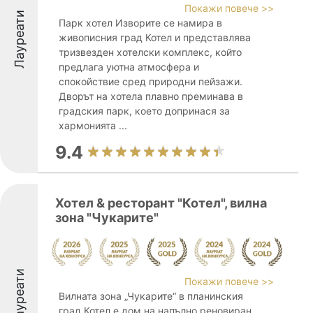
Покажи повече >>
Лауреати
Парк хотел Изворите се намира в
живописния град Котел и представлява
тризвезден хотелски комплекс, който
предлага уютна атмосфера и
спокойствие сред природни пейзажи.
Дворът на хотела плавно преминава в
градския парк, което допринася за
хармонията ...
9.4
Хотел & ресторант "Котел", вилна
зона "Чукарите"
Лауреати
Покажи повече >>
Вилната зона „Чукарите“ в планинския
град Котел е дом на напълно реновиран