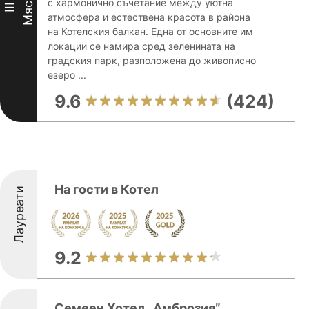
Място
с хармонично съчетание между уютна
III
атмосфера и естествена красота в района
на Котелския балкан. Една от основните им
локации се намира сред зеленината на
градския парк, разположена до живописно
езеро ...
9.6
(424)
На гости в Котел
Лауреати
9.2
Семеен Хотел „Амброзия”