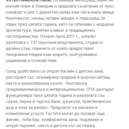
южния плаж в Поморие и предлага съчетание от лукс,
комфорт и уют с директен излаз към пясъчната ивица.
Комплексът, носещ четири звезди, е подходящ за
отдих през цялата година, като се отличава с модерна
архитектура, приятен климат и традиционно
гостоприемство. Открит през 2011 г., хотелът
разполага с 131 луксозни апартамента, студиа и
двойни стаи, повечето от които предоставят
панорамни гледки към морето, осигурявайки
уединение и спокойствие.
Сред удобствата са открит басейн с детска зона,
ресторант със сезонирана градина и морски изглед,
както и разнообразна кухня – българска,
средиземноморска и интернационална. СПА центърът
функционира през цялата година и разполага със
сауна, парна и турска баня, джакузи, приключенски
душ и зона за релакс. Предлагат се масажи и
козметични услуги. Гостите могат да ползват още
фитнес, лоби бар, конферентна зала, подземен и
открит паркинг, както и детски кът на плажа.