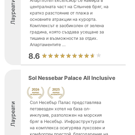
Апартхотел Екселсиор се намира в
Лауреати
централната част на Слънчев бряг, на
кратко разстояние от плажа и
основните атракции на курорта.
Комплексът е заобиколен от зелена
градина, която създава усещане за
тишина и възможности за отдих.
Апартаментите ...
8.6
Sol Nessebar Palace All Inclusive
Сол Несебър Палас представлява
Лауреати
петзвезден хотел на база ол-
инклузив, разположен на морския
бряг в Несебър. Инфраструктурата
на комплекса осигурява луксозен и
комфортен престой, благодарение на