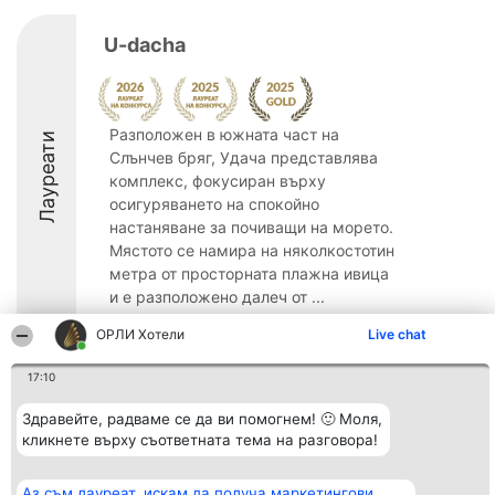
U-dacha
Разположен в южната част на
Лауреати
Слънчев бряг, Удача представлява
комплекс, фокусиран върху
осигуряването на спокойно
настаняване за почиващи на морето.
Мястото се намира на няколкостотин
метра от просторната плажна ивица
и е разположено далеч от ...
8.1
ОРЛИ Хотели
Live chat
17:10
Организатор на
Класация
Контакти
Здравейте, радваме се да ви помогнем! 🙂 Моля,
класиране
Победители
Контакти
кликнете върху съответната тема на разговора!
Beautiful Company S.R.L.
Списък на
BulevardulAleea Timișul De
всички
Sus Nr. 2, Bl. A30, Sc. A, Et.
победители
Аз съм лауреат, искам да получа маркетингови