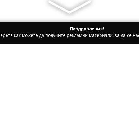
Поздравления!
ерете как можете да получите рекламни материали, за да се нас
лънчев бряг
U-dacha
Относно компанията:
Разположен в южната част на
фокусиран върху осигуряване
морето. Мястото се намира н
ивица и е разположено далеч
по този начин предлага тиха 
Комплексът се характеризир