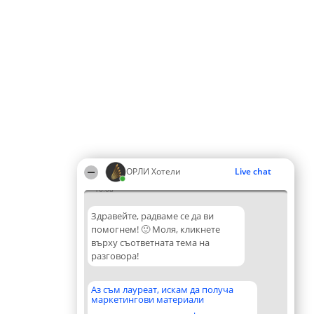
ОРЛИ Хотели
Live chat
16:08
Здравейте, радваме се да ви
помогнем! 🙂 Моля, кликнете
върху съответната тема на
разговора!
Аз съм лауреат, искам да получа
маркетингови материали