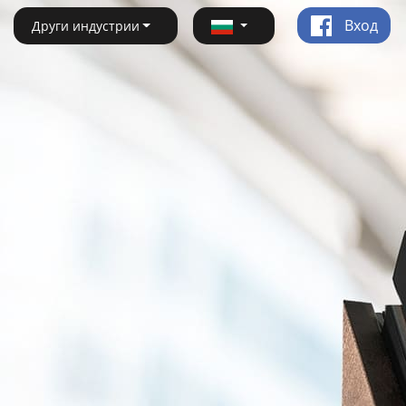
Вход
Други индустрии