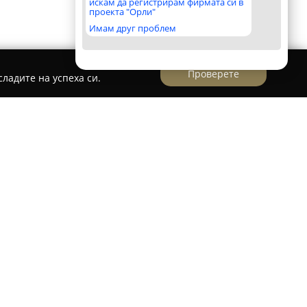
искам да регистрирам фирмата си в
проекта "Орли"
Имам друг проблем
Проверете
ладите на успеха си.
 Слънчев бряг,
Удача
представлява комплекс,
то на спокойно настаняване за почиващи на
а няколкостотин метра от просторната плажна
 от шумните централни части на курорта, като
атмосфера за своите гости.
а с поддържани общи пространства и предлага