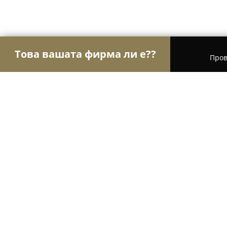
Това вашата фирма ли е??
Пров
Орли Хотели
Хотели, Къщи за гости, Хижи - С
U-dacha
8.1
(23)
Слънчев бряг,