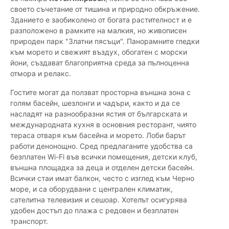
своето съчетание от тишина и природно обкръжение.
Зданието е заобиколено от богата растителност и е
разположено в рамките на малкия, но живописен
природен парк "Златни пясъци". Панорамните гледки
към морето и свежият въздух, обогатен с морски
йони, създават благоприятна среда за пълноценна
отмора и релакс.
Гостите могат да ползват просторна външна зона с
голям басейн, шезлонги и чадъри, както и да се
насладят на разнообразни ястия от българската и
международната кухня в основния ресторант, чиято
тераса отваря към басейна и морето. Лоби барът
работи денонощно. Сред предлаганите удобства са
безплатен Wi-Fi във всички помещения, детски клуб,
външна площадка за деца и отделен детски басейн.
Всички стаи имат балкон, често с изглед към Черно
море, и са оборудвани с централен климатик,
сателитна телевизия и сешоар. Хотелът осигурява
удобен достъп до плажа с редовен и безплатен
транспорт.