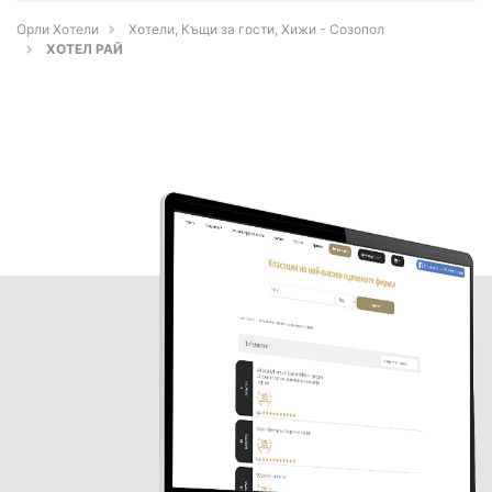
Орли Хотели
Хотели, Къщи за гости, Хижи - Созопол
ХОТЕЛ РАЙ