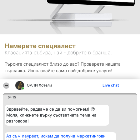
Намерете специалист
Класацията събира, най - добрите в бранша.
Търсите специалист близо до вас? Проверете нашата
търсачка. Използвайте само най-добрите услуги!
ОРЛИ Хотели
Live chat
Търсене
04:15
Здравейте, радваме се да ви помогнем! 🙂
Моля, кликнете върху съответната тема на
разговора!
Аз съм лауреат, искам да получа маркетингови
Организатор на
Класация
Контакти