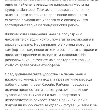
едно от най-впечатляващите панорамни места на
курорта Шипково. Този хотел предоставя отлични
възможности за почивка през всеки сезон, като
съчетава природната красота със специфичното
гостоприемство на балканджийския регион.
Шипковските минерални бани са популярни с
лековитите си води, които спомагат за релаксация и
възстановяване. Настаняването в хотела включва
комфортни стаи, някои от които разполагат с тераси и
предлагат красиви възгледи към планините. На
разположение на гостите има ресторант с камина,
който създава уютна атмосфера.
Сред допълнителните удобства са парна баня и
джакузи с минерална вода, а през летните месеци
работи открит плувен басейн. Районът предоставя
отлични предпоставки за екотуризъм, планински
турове и практикуване на зимни спортове в
непосредствена близост. Хотел Планински рай е
подходящ избор както за отделни пътуващи, така и за