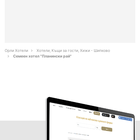
Орли Хотели
Хотели, Къщи за гости, Хижи - Шипково
Семеен хотел "Планински рай"