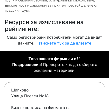
групи и семейни събития, осигурявайки спокойствие,
дискретност и хармония за приятен престой далече от
градския шум.
Ресурси за изчисляване на
рейтингите:
Само регистрирани потребители могат да видят
данните.
Натиснете тук за да влезете
Това вашата фирма ли е?
?
Поздравления!
Проверете как да събирате
рекламни материали!
Шипково
Улица Плевен No18
Вижте профила на фирмата на