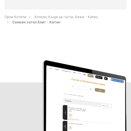
Орли Хотели
Хотели, Къщи за гости, Хижи - Китен
Семеен хотел Елит - Китен