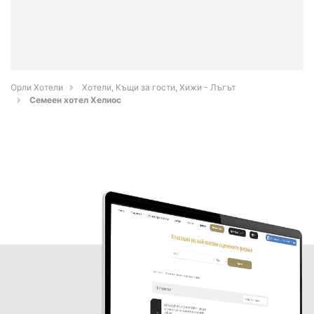
Орли Хотели
Хотели, Къщи за гости, Хижи - Лъгът
Семеен хотел Хелиос