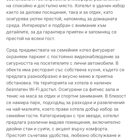
на спокойно и достъпно място. Хотелът е удачен избор
както за делови посещения, така и за отдих, като
осигурява уютен престой, напомнящ за домашната
среда. Интериорът е подбран с внимание към
детайлите, за да гарантира приятен и запомнящ се
престой на всеки гост.
Сред предимствата на семейния хотел фигурират
охраняем паркинг с постоянно видеонаблюдение за
сигурността на посетителите с лични автомобили. В
обекта има ресторант със собствена кухня, където се
предлага разнообразно и вкусно меню в приятна
обстановка. На територията на хотела е наличен
безплатен Wi-Fi достъп. Осигурени са фитнес зала и
тенис на маса за отдих и спортни занимания. В близост
се намира парк, подходящ за разходки и развлечения
на най-малките, което прави хотела добър избор за
семейни гости. Категоризиран с три звезди, хотелът
предлага различни видове помещения, включително
двойни стаи и суити, с акцент върху комфорта.
Престоят съчетава удобства, любезно обслужване и