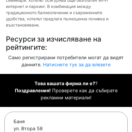
семинари. Хотелът осигурява още безплатен Wi-Fi
интернет и паркинг. В комбинация между
традиционното балнеолечение и съвременните
удобства, хотелът предлага пълноценна почивка и
възстановяване.
Ресурси за изчисляване на
рейтингите:
Само регистрирани потребители могат да видят
данните.
Натиснете тук за да влезете
Това вашата фирма ли е?
?
Поздравления!
Проверете как да събирате
рекламни материали!
Баня
ул. Втора 58