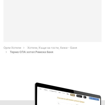
Орли Хотели
Хотели, Къщи за гости, Хижи - Баня
Термо СПА хотел Римска баня