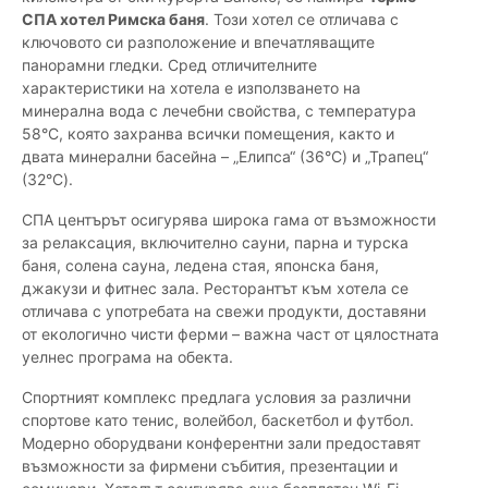
СПА хотел Римска баня
. Този хотел се отличава с
ключовото си разположение и впечатляващите
панорамни гледки. Сред отличителните
характеристики на хотела е използването на
минерална вода с лечебни свойства, с температура
58°C, която захранва всички помещения, както и
двата минерални басейна – „Елипса“ (36°C) и „Трапец“
(32°C).
СПА центърът осигурява широка гама от възможности
за релаксация, включително сауни, парна и турска
баня, солена сауна, ледена стая, японска баня,
джакузи и фитнес зала. Ресторантът към хотела се
отличава с употребата на свежи продукти, доставяни
от екологично чисти ферми – важна част от цялостната
уелнес програма на обекта.
Спортният комплекс предлага условия за различни
спортове като тенис, волейбол, баскетбол и футбол.
Модерно оборудвани конферентни зали предоставят
възможности за фирмени събития, презентации и