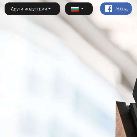
Вход
Други индустрии