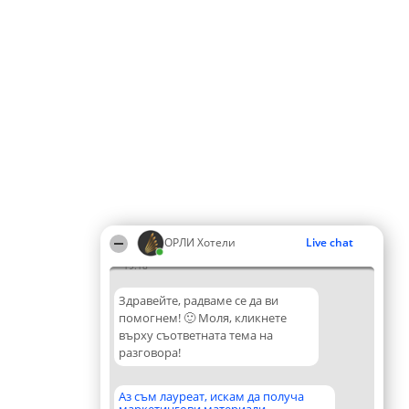
ОРЛИ Хотели
Live chat
19:18
Здравейте, радваме се да ви
помогнем! 🙂 Моля, кликнете
върху съответната тема на
разговора!
Аз съм лауреат, искам да получа