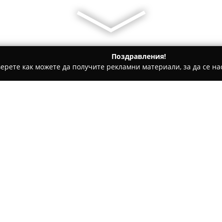
Поздравления!
ерете как можете да получите рекламни материали, за да се нас
ойсил
Хотел Дафи
Относно компанията:
Разположен в централната час
Хотел Дафи
осигурява атмосф
гости. Хотелът се намира в б
Джумая джамия, Римския стад
Покажи повече >>
"Капана".