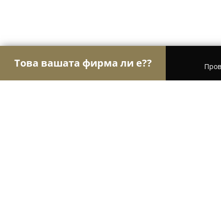
Това вашата фирма ли е??
Пров
Орли Хотели
Хотели, Къщи за гости, Хижи - В
Хотел Дафи
8.6
(502)