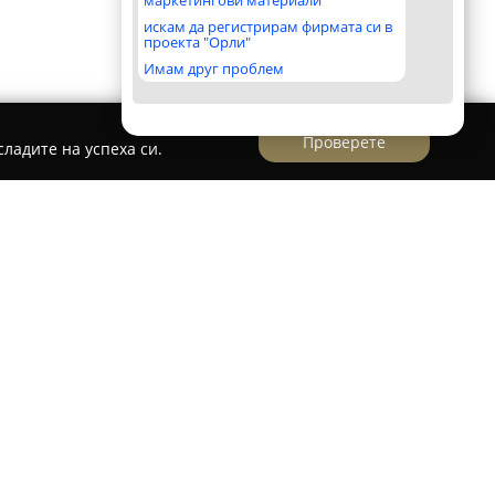
маркетингови материали
искам да регистрирам фирмата си в
проекта "Орли"
Имам друг проблем
Проверете
ладите на успеха си.
т на Пловдив, на улица "Георги Бенковски",
ера на спокойствие и удобство за своите
лизост до важни градски забележителности като
ион, Главната улица и пъстрия квартал