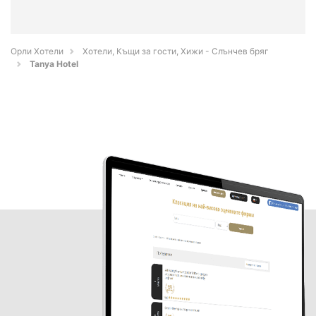
Орли Хотели
Хотели, Къщи за гости, Хижи - Слънчев бряг
Tanya Hotel