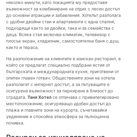
няколко минути, като локацията му предоставя
възможност за комбиниране на отдих с лесен достъп
до основни атракции и забавления. Хотелът разполага
с удобни двойни стаи и апартаменти с една спалня,
подходящи както за двойки, така и за семейства с
деца. Всяка стая включва климатик, телевизор с
плосък екран, хладилник, самостоятелна баня с душ,
както и тераса.
На разположение на клиентите е изискан ресторант, в
който се предлагат специално подбрани ястия от
българската и международната кухня, приготвени от
опитен главен готвач. Обществените зони на хотела
разполагат с интернет достъп, а за пътуващите е
осигурена възможност за паркиране в близост до
сградата.
Таня Хотел
се отличава с привилегировано
местоположение, осигуряващо удобен достъп до
плажа и главните зони на курорта, съчетавайки
уединение и спокойна атмосфера за пълноценна
почивка.