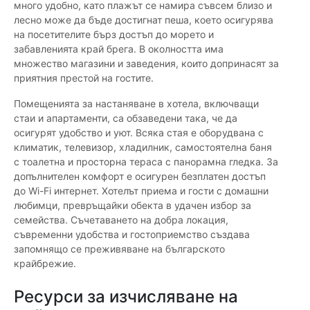
много удобно, като плажът се намира съвсем близо и
лесно може да бъде достигнат пеша, което осигурява
на посетителите бърз достъп до морето и
забавленията край брега. В околността има
множество магазини и заведения, които допринасят за
приятния престой на гостите.
Помещенията за настаняване в хотела, включващи
стаи и апартаменти, са обзаведени така, че да
осигурят удобство и уют. Всяка стая е оборудвана с
климатик, телевизор, хладилник, самостоятелна баня
с тоалетна и просторна тераса с панорамна гледка. За
допълнителен комфорт е осигурен безплатен достъп
до Wi-Fi интернет. Хотелът приема и гости с домашни
любимци, превръщайки обекта в удачен избор за
семейства. Съчетаването на добра локация,
съвременни удобства и гостоприемство създава
запомнящо се преживяване на българското
крайбрежие.
Ресурси за изчисляване на