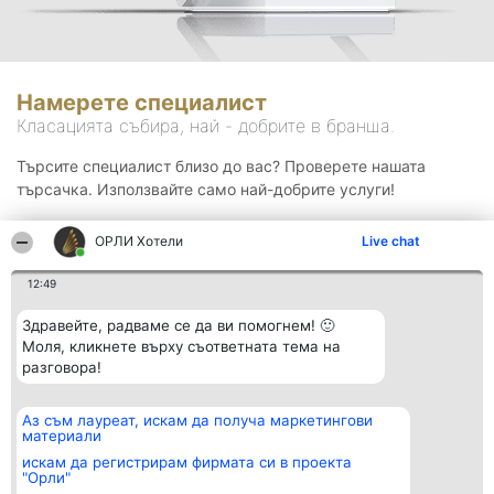
Намерете специалист
Класацията събира, най - добрите в бранша.
Търсите специалист близо до вас? Проверете нашата
търсачка. Използвайте само най-добрите услуги!
ОРЛИ Хотели
Live chat
Търсене
12:49
Здравейте, радваме се да ви помогнем! 🙂
Моля, кликнете върху съответната тема на
разговора!
Аз съм лауреат, искам да получа маркетингови
Организатор на
Класация
Контакти
материали
класиране
Победители
Контакти
Beautiful Company S.R.L.
Списък на
искам да регистрирам фирмата си в проекта
BulevardulAleea Timișul De
всички
"Орли"
Sus Nr. 2, Bl. A30, Sc. A, Et.
победители