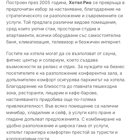
Построен през 2005 година,
Хотел Рио
се превръща в
предпочитан избор за настаняване, благодарение на
стратегическото си разположение и съвременните си
услуги. Той предлага различни видове помещения,
сред които уютни стаи, просторни студиа и
апартаменти, всички оборудвани със самостоятелна
баня, климатизация, телевизор и безжичен интернет.
Гостите на хотела могат да се възползват от сауна,
фитнес център и солариум, което създава
възможности за релакс и отдих. За нуждите на бизнес
посетителите е на разположение конферентна зала, а
допълнителен комфорт осигурява паркингът на хотела.
Благодарение на близостта до главната пешеходна
зона, ресторанти, пицарии и кафе-барове,
настаняването придобива още по-голяма
привлекателност. Във всяко помещение са налични
минибар, хладилник и сейф, а услуги като пране и
гладене допълват предложенията. С комбиниране на
удобно разположение и широка гама от услуги,
хотелът гарантира комфортен престой за туристи и
корпоративни гости.