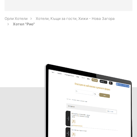
Орли Хотели
Хотели, Къщи за гости, Хижи - Нова Загора
Хотел "Рио"