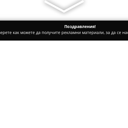
Поздравления!
ерете как можете да получите рекламни материали, за да се нас
Кърджали
Хотел Орфей
Относно компанията:
Хотел Орфей
, разположен в
настаняване в една от най-с
Намиращ се на улица „Металу
централните райони, автогара
обекти. Локацията съчетава 
по този начин става подходя
почивка в Източните Родопи.