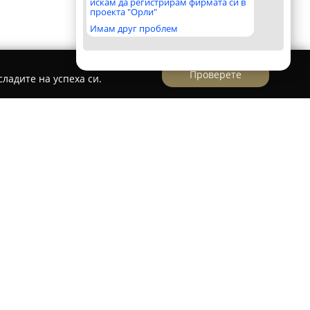
искам да регистрирам фирмата си в
проекта "Орли"
Имам друг проблем
Проверете
ладите на успеха си.
 Кърджали, предоставя модерни условия за
покойните и приветливи части на града.
рг“ 16, обектът предлага удобен достъп до
та и жп гарата, както и до големи търговски
градските удобства с домашна атмосфера, като
щ избор за бизнес гости и посетители, търсещи