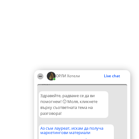
ОРЛИ Хотели
Live chat
04:21
Здравейте, радваме се да ви
помогнем! 🙂 Моля, кликнете
върху съответната тема на
разговора!
Аз съм лауреат, искам да получа
маркетингови материали