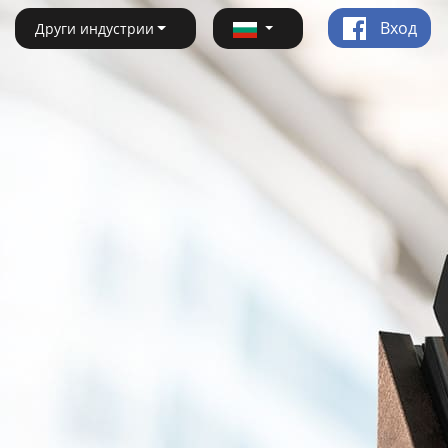
Вход
Други индустрии