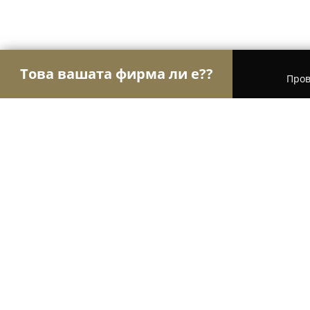
Това вашата фирма ли е??
Пров
Орли Хотели
Хотели, Къщи за гости, Хижи - 
Хотел Орфей
9.6
(87)
Кърджали, ул. „Металург“ 16