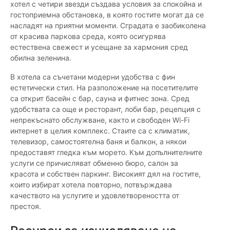
хотел с четири звезди създава условия за спокойна и
гостоприемна обстановка, в която гостите могат да се
насладят на приятни моменти. Сградата е заобиколена
от красива паркова среда, която осигурява
естествена свежест и усещане за хармония сред
обилна зеленина.
В хотела са съчетани модерни удобства с фин
естетически стил. На разположение на посетителите
са открит басейн с бар, сауна и фитнес зона. Сред
удобствата са още и ресторант, лоби бар, рецепция с
непрекъснато обслужване, както и свободен Wi-Fi
интернет в целия комплекс. Стаите са с климатик,
телевизор, самостоятелна баня и балкон, а някои
предоставят гледка към морето. Към допълнителните
услуги се причисляват обменно бюро, салон за
красота и собствен паркинг. Високият дял на гостите,
които избират хотела повторно, потвърждава
качеството на услугите и удовлетвореността от
престоя.