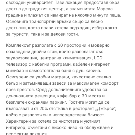
свободен университет. Тази локация предоставя бърз
достъп до градския център, а знаменитата Морска
градина и плажът се намират на няколко минути пеша.
Основните транспортни връзки също са лесно
достъпни, което прави хотела подходящ избор както
за туристи, така и за делови гости.
Комплексът разполага с 20 просторни и модерно
обзаведени двойни стаи, които разполагат със
звукоизолация, централна климатизация, LCD
телевизор с кабелни програми, кабелен интернет,
минибар и самостоятелна баня с душ кабина.
Осигурени са удобни матраци, качествено спално
бельо и затъмняващи завеси за максимален комфорт
през престоя. Сред допълнителните удобства са
денонощната рецепция, кафе-бар с 30 места и
безплатен охраняем паркинг. Гостите могат да се
възползват и от 20% отстъпка в ресторант „Джърси“,
който е разположен в непосредствена близост.
Характерни за хотела са чистотата и уютният
интериор, съчетани с високо ниво на обслужване и
перфектна локация.