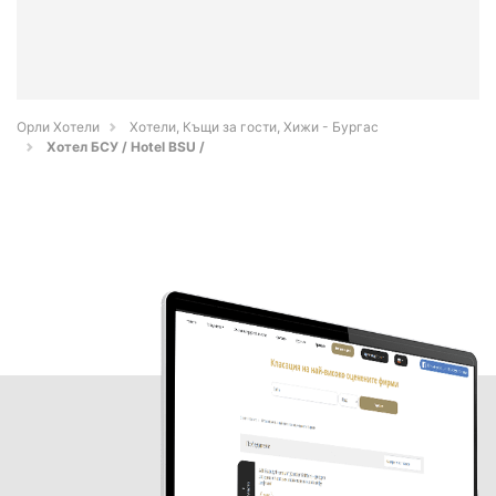
Орли Хотели
Хотели, Къщи за гости, Хижи - Бургас
Xотел БСУ / Hotel BSU /