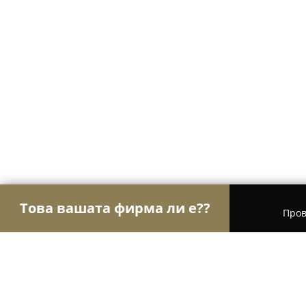
Това вашата фирма ли е??
Пров
Орли Хотели
Хотели, Къщи за гости, Хижи - Б