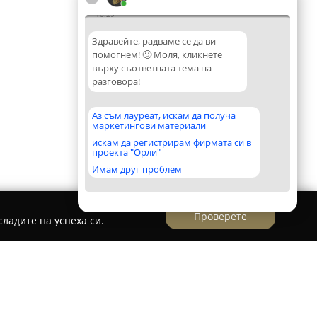
10:29
Здравейте, радваме се да ви
помогнем! 🙂 Моля, кликнете
върху съответната тема на
разговора!
Аз съм лауреат, искам да получа
маркетингови материали
искам да регистрирам фирмата си в
проекта "Орли"
Имам друг проблем
Проверете
ладите на успеха си.