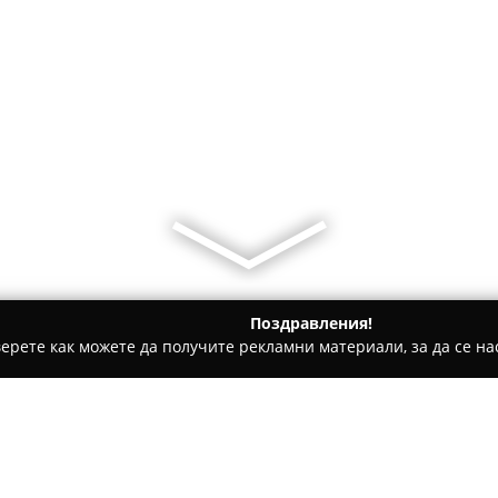
Поздравления!
ерете как можете да получите рекламни материали, за да се нас
яла
Фамилен Хотел Русалка