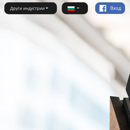
Вход
Други индустрии