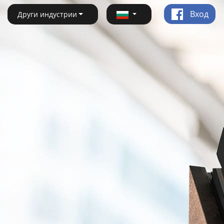
Вход
Други индустрии