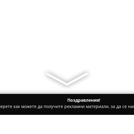
Поздравления!
ерете как можете да получите рекламни материали, за да се нас
игов чарк
Старата къща - Велинград