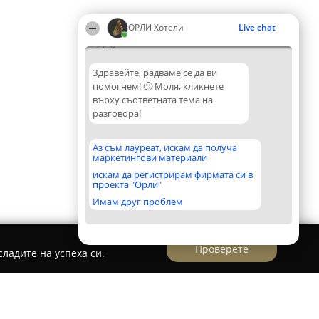
ОРЛИ Хотели
Live chat
23:54
Здравейте, радваме се да ви
помогнем! 🙂 Моля, кликнете
върху съответната тема на
разговора!
Аз съм лауреат, искам да получа
маркетингови материали
искам да регистрирам фирмата си в
проекта "Орли"
Имам друг проблем
Проверете
ладите на успеха си.