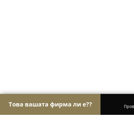
Това вашата фирма ли е??
Пров
Орли Хотели
Хотели, Къщи за гости, Хижи - Ц