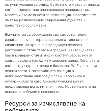
отлични условия за отдих. Само на сто метра от плажа,
хотелът предоставя впечатляваща панорама към
морето и възможности за релаксация. Посетителите
имат на разположение съвременни удобства и
качествено обслужване.
Всички стаи са оборудвани със самостоятелен
санитарен възел, тераса, сателитна телевизия и
хладилник. За хранене е предвиден основен
ресторант с лятна тераса и градина, както и дневен
бар в модерен стил и открит коктейл бар, всеки от
които предлага изглед към морския залив. Хотелската
инфраструктура включва и безплатен Wi-Fi достъп за
всички гости. Благоприятната локация в
непосредствена близост до плаж Харманите и
културни обекти като Археологическия музей
представлява допълнителен плюс. Настаняването на
домашни любимци е позволено.
Ресурси за изчисляване на
рейтингите: