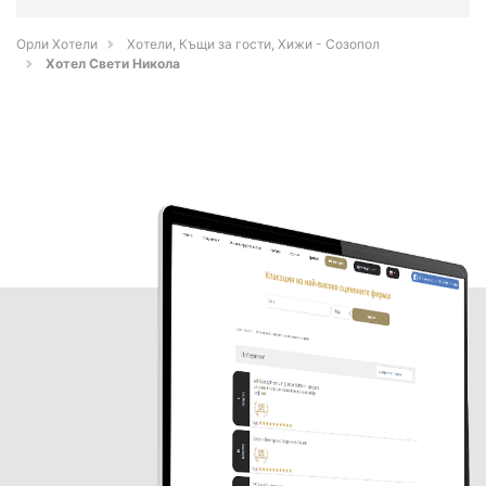
Орли Хотели
Хотели, Къщи за гости, Хижи - Созопол
Хотел Свети Никола