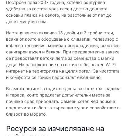
Построен през 2007 година, хотелът осигурява
удобства за гостите чрез лесен достъп до двата
основни плажа на селото, на разстояние от пет до
десет минути пеша.
Настаняването включва 13 двойни и 3 тройни стаи,
всяка от които е оборудвана с климатик, телевизор с
кабелна телевизия, минибар или хладилник, собствен
санитарен възел и балкон. При предварителна заявка
се предоставят детски легла за семейства с малки
деца. На разположение на гостите е безплатен Wi-Fi
интернет на територията на целия хотел. За чистотата
и комфорта се грижи персоналът ежедневно.
Възможностите за отдих се допълват от лятна градина
и тераса, които предлагат допълнителни места за
почивка сред природата. Семеен хотел Red house е
предпочитан избор за търсещите уют и спокойствие в
близост до морето.
Ресурси за изчисляване на