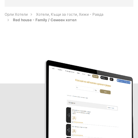
Орли Хотели
Хотели, Къщи за гости, Хижи - Равда
Red house - Family / Семеен хотел