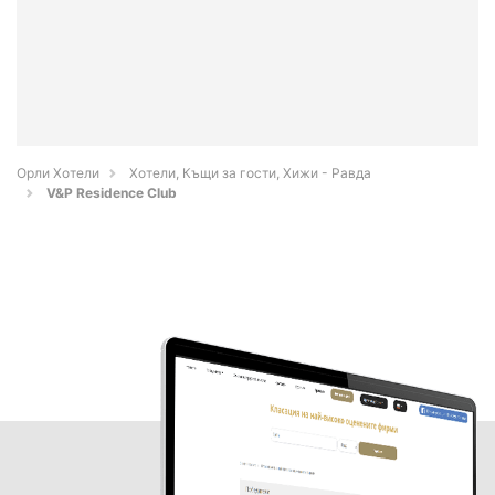
Орли Хотели
Хотели, Къщи за гости, Хижи - Равда
V&P Residence Club