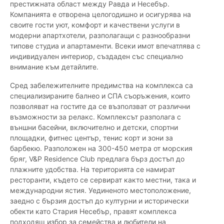
престижната област между Равда и Несебър.
Компанията е отворена целогодишно и осигурява на
своите гости уют, комфорт и качествени услуги в
модерни апартхотели, разполагащи с разнообразни
типове студиа и апартаменти. Всеки имот впечатлява с
индивидуален интериор, създаден със специално
внимание към детайлите.
Сред забележителните предимства на комплекса са
специализираните балнео и СПА съоръжения, които
позволяват на гостите да се възползват от различни
възможности за релакс. Комплексът разполага с
външни басейни, включително и детски, спортни
площадки, фитнес център, тенис корт и зони за
барбекю. Разположен на 300-450 метра от морския
бряг, V&P Residence Club предлага бърз достъп до
плажните удобства. На територията се намират
ресторанти, където се сервират както местни, така и
международни ястия. Уединеното местоположение,
заедно с бързия достъп до културни и исторически
обекти като Стария Несебър, правят комплекса
подходящ избор за семейства и любители на