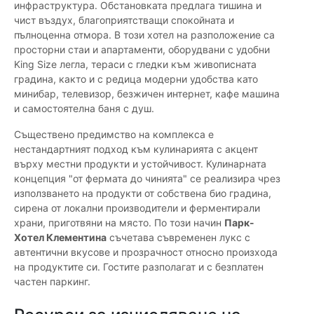
инфраструктура. Обстановката предлага тишина и
чист въздух, благоприятстващи спокойната и
пълноценна отмора. В този хотел на разположение са
просторни стаи и апартаменти, оборудвани с удобни
King Size легла, тераси с гледки към живописната
градина, както и с редица модерни удобства като
минибар, телевизор, безжичен интернет, кафе машина
и самостоятелна баня с душ.
Съществено предимство на комплекса е
нестандартният подход към кулинарията с акцент
върху местни продукти и устойчивост. Кулинарната
концепция "от фермата до чинията" се реализира чрез
използването на продукти от собствена био градина,
сирена от локални производители и ферментирали
храни, приготвяни на място. По този начин
Парк-
Хотел Клементина
съчетава съвременен лукс с
автентични вкусове и прозрачност относно произхода
на продуктите си. Гостите разполагат и с безплатен
частен паркинг.