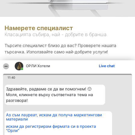
Намерете специалист
Класацията събира, най - добрите в бранша.
Търсите специалист близо до вас? Проверете нашата
търсачка. Използвайте само най-добрите услуги!
ОРЛИ Хотели
Live chat
Търсене
11:40
Здравейте, радваме се да ви помогнем! 🙂
Моля, кликнете върху съответната тема на
разговора!
Аз съм лауреат, искам да получа маркетингови
Организатор на
Класация
Контакти
материали
класиране
Победители
Контакти
Beautiful Company S.R.L.
Списък на
искам да регистрирам фирмата си в проекта
BulevardulAleea Timișul De
всички
"Орли"
Sus Nr. 2, Bl. A30, Sc. A, Et.
победители