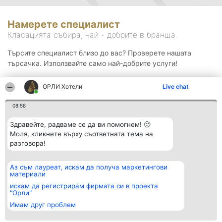
Намерете специалист
Класацията събира, най - добрите в бранша.
Търсите специалист близо до вас? Проверете нашата
търсачка. Използвайте само най-добрите услуги!
ОРЛИ Хотели
Live chat
Търсене
08:58
Здравейте, радваме се да ви помогнем! 🙂
Моля, кликнете върху съответната тема на
разговора!
Аз съм лауреат, искам да получа маркетингови
Организатор на
Класация
Контакти
материали
класиране
Победители
Контакти
Beautiful Company S.R.L.
Списък на
искам да регистрирам фирмата си в проекта
BulevardulAleea Timișul De
всички
"Орли"
Sus Nr. 2, Bl. A30, Sc. A, Et.
победители
Имам друг проблем
4, Ap. 13
Правила
București 53-238
Статут/Устав
CUI 36737675
Политика за