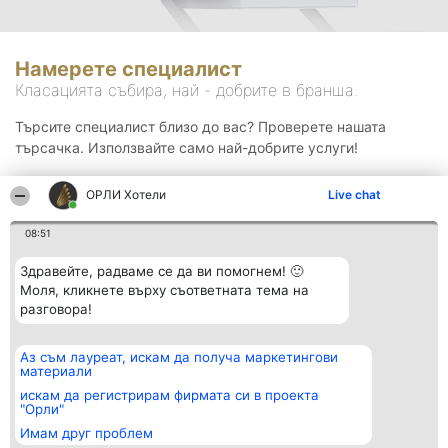
Намерете специалист
Класацията събира, най - добрите в бранша.
Търсите специалист близо до вас? Проверете нашата
търсачка. Използвайте само най-добрите услуги!
ОРЛИ Хотели
Live chat
Търсене
08:51
Здравейте, радваме се да ви помогнем! 🙂
Моля, кликнете върху съответната тема на
разговора!
Аз съм лауреат, искам да получа маркетингови
Организатор на
Класация
Контакти
материали
класиране
Победители
Контакти
Beautiful Company S.R.L.
Списък на
искам да регистрирам фирмата си в проекта
BulevardulAleea Timișul De
всички
"Орли"
Sus Nr. 2, Bl. A30, Sc. A, Et.
победители
Имам друг проблем
4, Ap. 13
Правила
București 53-238
Статут/Устав