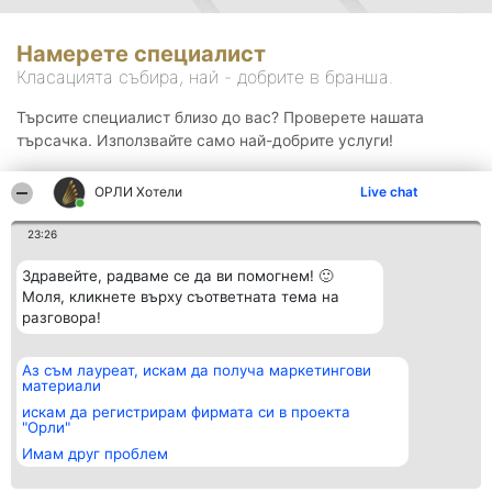
Намерете специалист
Класацията събира, най - добрите в бранша.
Търсите специалист близо до вас? Проверете нашата
търсачка. Използвайте само най-добрите услуги!
ОРЛИ Хотели
Live chat
Търсене
23:26
Здравейте, радваме се да ви помогнем! 🙂
Моля, кликнете върху съответната тема на
разговора!
Аз съм лауреат, искам да получа маркетингови
Организатор на
Класация
Контакти
материали
класиране
Победители
Контакти
Beautiful Company S.R.L.
Списък на
искам да регистрирам фирмата си в проекта
BulevardulAleea Timișul De
всички
"Орли"
Sus Nr. 2, Bl. A30, Sc. A, Et.
победители
Имам друг проблем
4, Ap. 13
Правила
București 53-238
Статут/Устав
CUI 36737675
Политика за