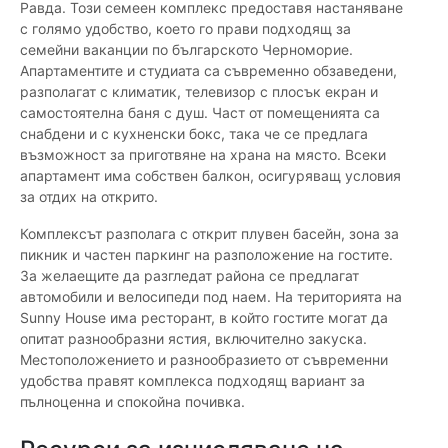
Равда. Този семеен комплекс предоставя настаняване
с голямо удобство, което го прави подходящ за
семейни ваканции по българското Черноморие.
Апартаментите и студиата са съвременно обзаведени,
разполагат с климатик, телевизор с плосък екран и
самостоятелна баня с душ. Част от помещенията са
снабдени и с кухненски бокс, така че се предлага
възможност за приготвяне на храна на място. Всеки
апартамент има собствен балкон, осигуряващ условия
за отдих на открито.
Комплексът разполага с открит плувен басейн, зона за
пикник и частен паркинг на разположение на гостите.
За желаещите да разгледат района се предлагат
автомобили и велосипеди под наем. На територията на
Sunny House има ресторант, в който гостите могат да
опитат разнообразни ястия, включително закуска.
Местоположението и разнообразието от съвременни
удобства правят комплекса подходящ вариант за
пълноценна и спокойна почивка.