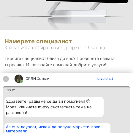
Намерете специалист
Класацията събира, най - добрите в бранша.
Търсите специалист близо до вас? Проверете нашата
търсачка. Използвайте само най-добрите услуги!
ОРЛИ Хотели
Live chat
Търсене
13:12
Здравейте, радваме се да ви помогнем! 🙂
Моля, кликнете върху съответната тема на
разговора!
Аз съм лауреат, искам да получа маркетингови
Организатор на
Класация
Контакти
материали
класиране
Победители
Контакти