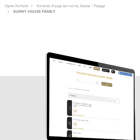
Орли Хотели
Хотели, Къщи за гости, Хижи - Равда
SUNNY HOUSE FAMILY