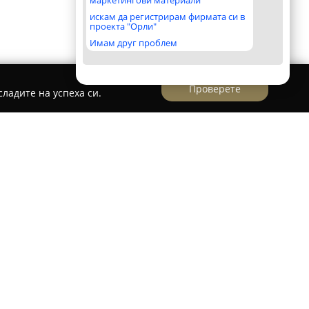
маркетингови материали
искам да регистрирам фирмата си в
проекта "Орли"
Имам друг проблем
Проверете
ладите на успеха си.
лаж в Кранево,
SPERANTA Hotel & Villas
, в който златистият пясък се среща с
елът разполага с директен излаз на плажа,
тна зона, оборудвана с шезлонги и чадъри за
оите гости.