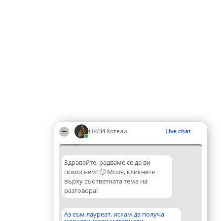
ОРЛИ Хотели
Live chat
11:00
Здравейте, радваме се да ви
помогнем! 🙂 Моля, кликнете
върху съответната тема на
разговора!
Аз съм лауреат, искам да получа