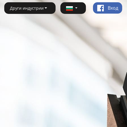
Вход
Други индустрии