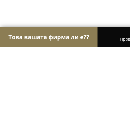
Това вашата фирма ли е??
Пров
Орли Хотели
Хотели, Къщи за гости, Хижи - К
SPERANTA Hotel & Villas
8.5
(165)