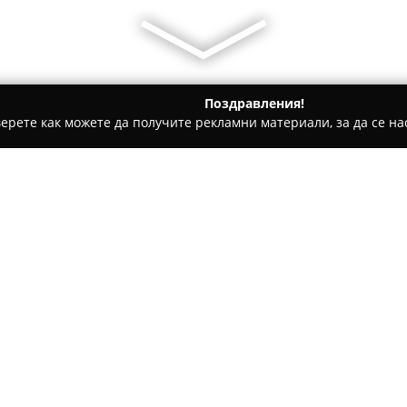
Поздравления!
ерете как можете да получите рекламни материали, за да се нас
ранево
SPERANTA Hotel & Villas
Относно компанията:
Намиращ се на живописния п
представлява морски комплекс
бреговете на Черно море. Хот
предоставяйки собствена час
удобство и спокойствие на св