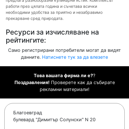
предлага разнообразни кулинарни ястия. Комплексът
работи през цялата година и съчетава всички
необходими удобства за приятно и незабравимо
прекарване сред природата.
Ресурси за изчисляване на
рейтингите:
Само регистрирани потребители могат да видят
данните.
Натиснете тук за да влезете
Това вашата фирма ли е?
?
Поздравления!
Проверете как да събирате
рекламни материали!
Благоевград
булевард "Димитър Солунски" N 20