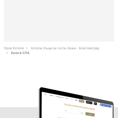
Орли Хотели
Хотели, Къщи за гости, Хижи - Благоевград
Бали & СПА