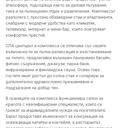
атмосфера, подходяща както за делови пътувания,
така и за пълноценен отдих и развлечения. Комплексът
разполага с луксозно обзаведени стаи и апартаменти,
снабдени с модерни удобства като климатик,
телевизор, интернет и мини-бар, които осигуряват
комфортен престой.
СПА центърът в комплекса се отличава със своите
възможности за пълна релаксация и възстановяване
на тялото, предлагайки вътрешен панорамен басейн,
фитнес съоръжения, джакузи, парна баня,
инфрачервена и финландска сауна. Освен това
гостите имат достъп до солна стая и солариум за
допълнително здравословно преживяване и
поддържане на добър тен.
В границите на комплекса функционира салон за
красота с квалифицирани специалисти, които се
грижат за индивидуалните нужди на посетителите.
Барът предоставя възможност за консумация на
освежаващи напитки и коктейли, а ресторантът