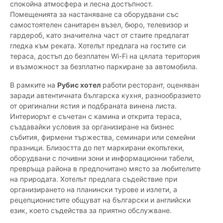
спокойна атмосфера и лесна достъпност.
Помещенията за настаняване са оборудвани със
самостоятелен санитарен възел, бюро, телевизор и
гардероб, като значителна част от стаите предлагат
гледка към реката. Хотелът предлага на гостите си
тераса, достъп до безплатен Wi-Fi на цялата територия
и възможност за безплатно паркиране за автомобила.
В рамките на
Рубис хотел
работи ресторант, оценяван
заради автентичната българска кухня, разнообразието
от оригинални ястия и подбраната винена листа.
Интериорът е съчетан с камина и открита тераса,
създавайки условия за организиране на бизнес
събития, фирмени тържества, семинари или семейни
празници. Близостта до пет маркирани екопътеки,
оборудвани с почивни зони и информационни табели,
превръща района в предпочитано място за любителите
на природата. Хотелът предлага съдействие при
организирането на планински турове и излети, а
рецепционистите общуват на български и английски
език, което съдейства за приятно обслужване.