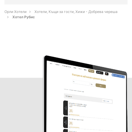
Орли Хотели
Хотели, Къщи за гости, Хижи - Добрева череша
Хотел Рубис