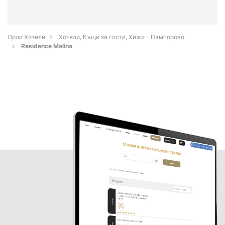
Орли Хотели
Хотели, Къщи за гости, Хижи - Пампорово
Residence Malina