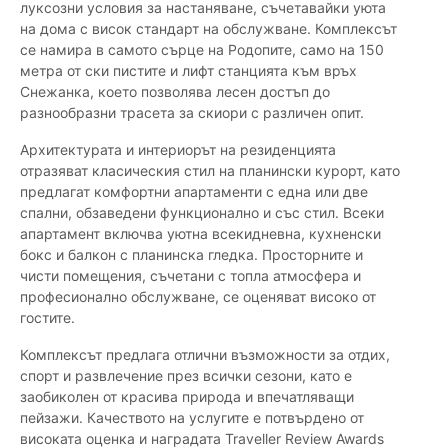
луксозни условия за настаняване, съчетавайки уюта
на дома с висок стандарт на обслужване. Комплексът
се намира в самото сърце на Родопите, само на 150
метра от ски пистите и лифт станцията към връх
Снежанка, което позволява лесен достъп до
разнообразни трасета за скиори с различен опит.
Архитектурата и интериорът на резиденцията
отразяват класическия стил на планински курорт, като
предлагат комфортни апартаменти с една или две
спални, обзаведени функционално и със стил. Всеки
апартамент включва уютна всекидневна, кухненски
бокс и балкон с планинска гледка. Просторните и
чисти помещения, съчетани с топла атмосфера и
професионално обслужване, се оценяват високо от
гостите.
Комплексът предлага отлични възможности за отдих,
спорт и развлечение през всички сезони, като е
заобиколен от красива природа и впечатляващи
пейзажи. Качеството на услугите е потвърдено от
високата оценка и наградата Traveller Review Awards