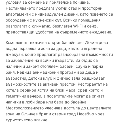
условия за семейна и приятелска почивка.
Настаняването предлага уютни стаи и просторни
апартаменти с индивидуален дизайн, като повечето са
оборудвани с кухненски кът. Всички помещения
разполагат с климатик, безплатен Wi-Fi и сейф,
предоставящи удобства на съвременното ежедневие.
Комплексът включва открит басейн със 75-метрова
водна пързалка и зона за деца, както и вградено
джакузи, които предлагат разнообразни възможности
за забавление на всички възрасти. За отдих са
налични и закрит отопляем басейн, сауна и парна
баня. Редица анимационни програми за деца и
възрастни, детски клуб и фитнес зала разширяват
възможностите за активен престой. Ресторантът на
хотела сервира ястия на блок маса, сред които и
тематични вечери, а посетителите могат да опитат
напитки в лоби бара или бара до басейна.
Местоположението улеснява достъпа до централната
зона на Слънчев бряг и стария град Несебър чрез
туристическо влакче.