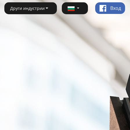
Вход
Други индустрии