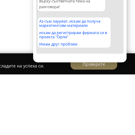
върху съответната тема на
разговора!
Аз съм лауреат, искам да получа
маркетингови материали
искам да регистрирам фирмата си в
проекта "Орли"
Имам друг проблем
Проверете
ладите на успеха си.
in Krapets
мплекс
Водолей
се намира в тихата
 е разположен сред големи зелени площи.