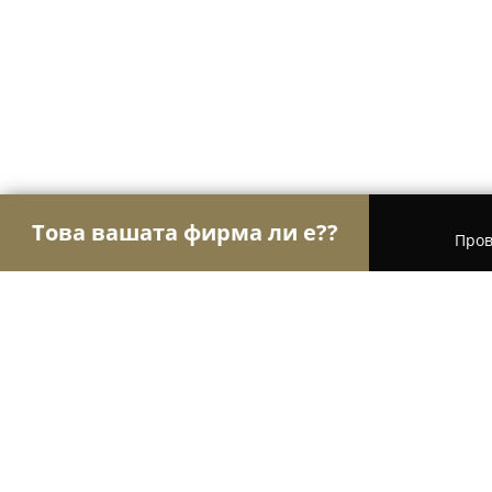
Това вашата фирма ли е??
Пров
Орли Хотели
Хотели, Къщи за гости, Хижи - К
Vodolei/Aquarius/- luxury apartment
Krapets