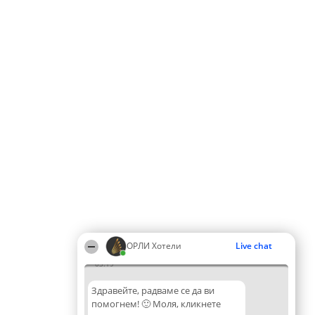
ОРЛИ Хотели
Live chat
03:19
Здравейте, радваме се да ви
помогнем! 🙂 Моля, кликнете