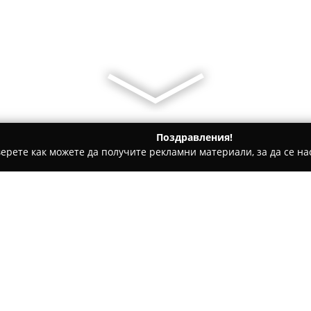
Поздравления!
ерете как можете да получите рекламни материали, за да се нас
рапец
Vodolei/Aquarius/- luxury apartments for your holiday 
s for your holiday in
Относно компанията:
Луксозният апартаментен ко
югозападна зона на Крапец и