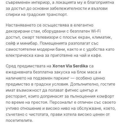
съвременен интериор, а локацията му е благоприятна
за достъп до основни забележителности и възлови
спирки на градския транспорт.
Настаняването се осъществява в елегантно
декорирани стаи, оборудвани с безплатен Wi-Fi
достъп, смарт телевизори с плосък екран, климатик,
сейф и минибар. Помещенията разполагат със
самостоятелни модерни бани, както и с удобства като
електрическа кана за приготвяне на чай и кафе.
Сред предимствата на
Хотел Via Serdika
са
ежедневната безплатна закуска на блок маса и
наличието на подземен паркинг — особено ценно
предимство в градски условия. Допълнително, гостите
имат възможност да ползват фитнес център и
ресторант, които допринасят за пълноценния комфорт
по време на престоя. Персоналът е отличен със своето
учтиво отношение и високо ниво на обслужване, което,
съчетано с чистотата, прави хотела високо ценен от
посетителите.