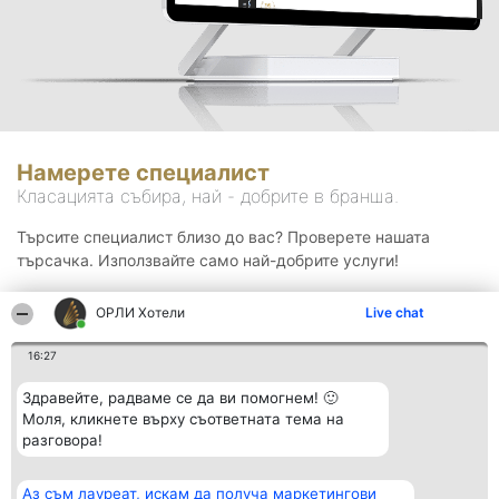
Намерете специалист
Класацията събира, най - добрите в бранша.
Търсите специалист близо до вас? Проверете нашата
търсачка. Използвайте само най-добрите услуги!
ОРЛИ Хотели
Live chat
Търсене
16:27
Здравейте, радваме се да ви помогнем! 🙂
Моля, кликнете върху съответната тема на
разговора!
Аз съм лауреат, искам да получа маркетингови
Организатор на
Класация
Контакти