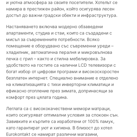
и уютна атмосфера за своите посетители. Хотелът се
намира в престижен район, който осигурява лесен
достъп до важни градски обекти и инфраструктура.
Настаняването включва модерно обзаведени
апартаменти, студиа и стаи, които са създадени с
мисъл за съвременните потребности. Всяко
помещение е оборудвано със съвременни уреди –
хладилник, автоматична пералня и микровълнова
печка с грил – както и стилна мебелировка. За
удобството на гостите са налични LCD телевизори с
богат избор от цифрови програми и високоскоростен
безплатен интернет. Специално внимание е отделено
на климатизацията с тихи инверторни климатици и
ефикасно отопление през зимата, допринасящи за
комфорт през цялата година.
Леглата са с висококачествени мемори матраци,
които осигуряват оптимални условия за спокоен сън.
Завивките и кърпите са изработени от 100% памук,
като гарантират уют и хигиена. В близост до хотел
Eurokontakt се намират различни магазини,