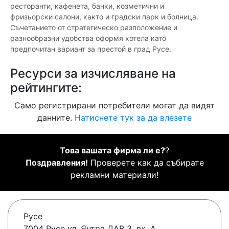
ресторанти, кафенета, банки, козметични и
фризьорски салони, както и градски парк и болница.
Съчетанието от стратегическо разположение и
разнообразни удобства оформя хотела като
предпочитан вариант за престой в град Русе.
Ресурси за изчисляване на
рейтингите:
Само регистрирани потребители могат да видят
данните.
Натиснете тук за да влезете
Това вашата фирма ли е?
?
Поздравления!
Проверете как да събирате
рекламни материали!
Русе
7004 Русе ул. Янтра ДАВ 3, вх. А