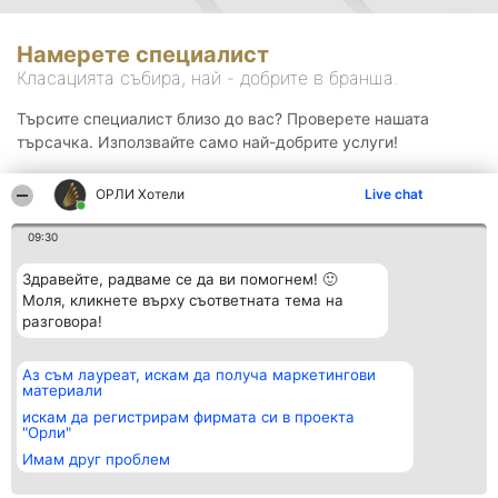
Намерете специалист
Класацията събира, най - добрите в бранша.
Търсите специалист близо до вас? Проверете нашата
търсачка. Използвайте само най-добрите услуги!
ОРЛИ Хотели
Live chat
Търсене
09:30
Здравейте, радваме се да ви помогнем! 🙂
Моля, кликнете върху съответната тема на
разговора!
Аз съм лауреат, искам да получа маркетингови
Организатор на
Класация
Контакти
материали
класиране
Победители
Контакти
Beautiful Company S.R.L.
Списък на
искам да регистрирам фирмата си в проекта
BulevardulAleea Timișul De
всички
"Орли"
Sus Nr. 2, Bl. A30, Sc. A, Et.
победители
Имам друг проблем
4, Ap. 13
Правила
București 53-238
Статут/Устав
CUI 36737675
Политика за