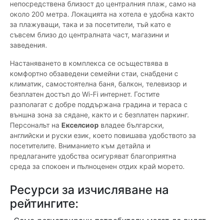
непосредствена близост до централния плаж, само на
около 200 метра. Локацията на хотела е удобна както
за плажуващи, така и за посетители, тъй като е
съвсем близо до централната част, магазини и
заведения.
Настаняването в комплекса се осъществява в
комфортно обзаведени семейни стаи, снабдени с
климатик, самостоятелна баня, балкон, телевизор и
безплатен достъп до Wi-Fi интернет. Гостите
разполагат с добре поддържана градина и тераса с
външна зона за сядане, както и с безплатен паркинг.
Персоналът на
Екселсиор
владее български,
английски и руски език, което повишава удобството за
посетителите. Вниманието към детайла и
предлаганите удобства осигуряват благоприятна
среда за спокоен и пълноценен отдих край морето.
Ресурси за изчисляване на
рейтингите: