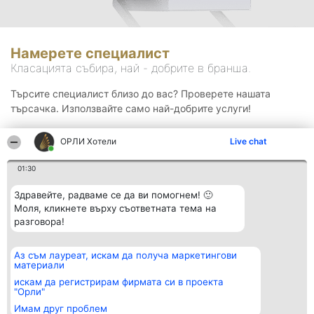
Намерете специалист
Класацията събира, най - добрите в бранша.
Търсите специалист близо до вас? Проверете нашата
търсачка. Използвайте само най-добрите услуги!
ОРЛИ Хотели
Live chat
Търсене
01:30
Здравейте, радваме се да ви помогнем! 🙂
Моля, кликнете върху съответната тема на
разговора!
Аз съм лауреат, искам да получа маркетингови
Организатор на
Класация
Контакти
материали
класиране
Победители
Контакти
Beautiful Company S.R.L.
Списък на
искам да регистрирам фирмата си в проекта
BulevardulAleea Timișul De
всички
"Орли"
Sus Nr. 2, Bl. A30, Sc. A, Et.
победители
Имам друг проблем
4, Ap. 13
Правила