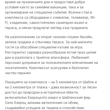
време на празничните дни и предоставя добри
условия както за семейни ваканции, така и за
организиране на специални събития. Всички стаи в
комплекса са оборудвани с климатик, телевизор, Wi-
Fi, хладилник, самостоятелен санитарен възел и
тераса, а някои предлагат изглед към градината.
На разположение са открит сезонен плувен басейн,
зелена градина и слънчева тераса. За най-малките
гости са обособени специални кътове за игра.
Ресторантът сервира разнообразни ястия през целия
ден и разполага с приятна атмосфера. Любезният
персонал допринася за положителните впечатления на
посетителите. Комплексът осигурява и безплатен
частен паркинг.
Локацията на комплекса – на 5 километра от Шабла и
на 2 километра от плажа – дава възможност за лесен
достъп до природни и исторически обекти,
включително Езерецкото езеро и Шабленския фар.
Село Езерец запазва автентичния си облик,
създавайки усещане за тишина и спокойствие.