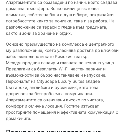
Апартаментите са обзаведени по начин, който създава
домашна атмосфера. Всяко жилище включва
климатик, собствена баня с душ и бюро, покривайки
потребностите както за почивка, така и за работа. На
разположение са тераси с гледка към градината,
както и зони за хранене и отдих.
Основно преимущество на комплекса е централното
му разположение, което улеснява достъпа до ключови
забележителности като Римския театър,
Международния панаир и главната пешеходна улица.
Предлагани са безплатен Wi-Fi, частен паркинг и
възможности за бързо настаняване и напускане.
Персоналът на CityScape Luxury Suites владее
български, английски и руски език, като това
допринася за безпроблемна комуникация.
Апартаментите са оценявани високо по чистота,
комфорт и отлична локация. Гостите изтъкват
просторните помещения и ефективната комуникация с
домакините.