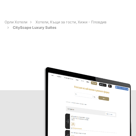
Орли Хотели
Хотели, Къщи за гости, Хижи - Пловдив
CityScape Luxury Suites