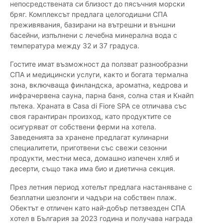
непосредствената си близост до пясъчния морски
бряг. Комплексът предлага целогодишни СПА
преживявания, базирани на вътрешни и външни
басейни, изпълнени с лечебна минерална вода с
температура между 32 и 37 градуса.
Гостите имат възможност да ползват разнообразни
СПА и медицински услуги, както и богата термална
зона, включваща финландска, ароматна, кедрова и
инфрачервена сауна, парна баня, солна стая и Кнайп
пътека. Храната в Casa di Fiore SPA се отличава със
своя гарантиран произход, като продуктите се
осигуряват от собствени ферми на хотела.
Заведенията за хранене предлагат кулинарни
специалитети, приготвени със свежи сезонни
продукти, местни меса, домашно изпечен хляб и
десерти, също така има био и диетична секция.
През летния период хотелът предлага настаняване с
безплатни шезлонги и чадъри на собствен плаж.
Обектът е отличен като най-добър петзвезден СПА
хотел в България за 2023 година и получава награда