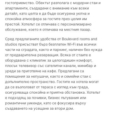
гостоприемство. Обектът разполага с модерни стаи и
апартаменти, създадени с внимание към всеки
детайл, като целта е да бъде осигурена уютна и
спокойна атмосфера за гостите през целия им
престой. Хотелът се отличава с персонализирано
обслужване, което я отличава на местния пазар.
Сред предлаганите удобства от Boulevard rooms and
studios присъстват бърз безплатен Wi-Fi във всички
части на сградата, както и паркинг, наличен без нужда
от предварителна резервация. Всяка от стаите е
оборудвана с климатик за целогодишен комфорт,
плосък телевизор със сателитни канали, минибар и
уреди за приготвяне на кафе. Предлагани са
помещения за непушачи, както и семейни стаи с
допълнително пространство. Гостите на хотела могат
да се възползват от тераса с изглед към града,
осигуряваща спокойна и приятна обстановка. Хотелът
е подходящ за почивки, бизнес пътувания или
романтични уикенди, като се фокусира върху
създаването на усещане за втори дом.