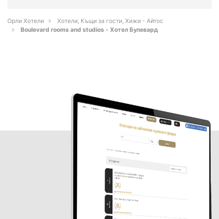
Орли Хотели
Хотели, Къщи за гости, Хижи - Айтос
Boulevard rooms and studios - Хотел Булевард