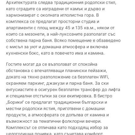
Архитектурата следва традиционния родопски стил,
като сградите са изградени от камък и дърво и
хармонизират с околната иглолистна гора. В
комплекса се предлагат просторни студиа и
апартаменти с площ между 45 и 135 кв.м., някои от
които са мезонети, а най-луксозните разполагат със
собствена парна баня. Всяко помещение е обзаведено
с мисъл за уют и домашна атмосфера и включва
кухненски бокс, като в повечето има и камина.
Гостите могат да се възползват от спокойна
обстановка с впечатляващи планински пейзажи,
докато на тяхно разположение са безплатен WiFi,
охраняем паркинг, джакузи и парна баня. За ски
ентусиастите е осигурен безплатен трансфер до лифта
и специални отстъпки за ски екипировка. В бистро
„Борики“ се предлагат традиционни български и
местни родопски ястия, приготвени с домашни
продукти, а атмосферата се допълва от камина и
възможност за тематични фолклорни вечери.
Комплексът се отличава като подходящ избор за
целогодишна почивка, като съчетава комфорт,